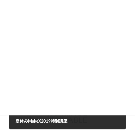
『BONO』と『Chameleon』は、決勝で個別ミッション・ア
ライアンスミッションすべてパーフェクトを出し、見事チャン
ピョンとなりました。
カテゴリー
未分類
前の記事
夏休みMakeX2019特別講座
2019年7月11日